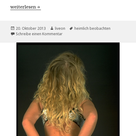
Parkszenen – nackte im Park
weiterlesen
Veröffentlicht
Autor
Schlagwörter
20. Oktober 2013
liveon
heimlich beobachten
am
zu Parkszenen – nackte im Park
Schreibe einen Kommentar