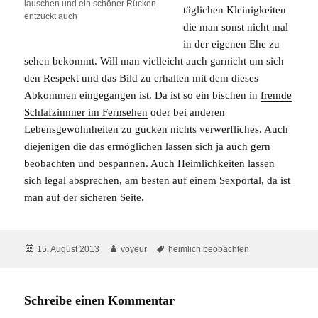
lauschen und ein schöner Rücken
täglichen Kleinigkeiten
entzückt auch
die man sonst nicht mal
in der eigenen Ehe zu
sehen bekommt. Will man vielleicht auch garnicht um sich
den Respekt und das Bild zu erhalten mit dem dieses
Abkommen eingegangen ist. Da ist so ein bischen in
fremde
Schlafzimmer im Fernsehen
oder bei anderen
Lebensgewohnheiten zu gucken nichts verwerfliches. Auch
diejenigen die das ermöglichen lassen sich ja auch gern
beobachten und bespannen. Auch Heimlichkeiten lassen
sich legal absprechen, am besten auf einem Sexportal, da ist
man auf der sicheren Seite.
Veröffentlicht
Autor
Schlagwörter
15. August 2013
voyeur
heimlich beobachten
am
Schreibe einen Kommentar